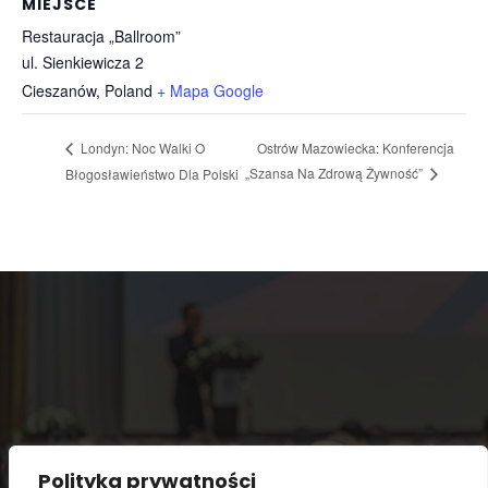
MIEJSCE
Restauracja „Ballroom”
ul. Sienkiewicza 2
Cieszanów
,
Poland
+ Mapa Google
Ostrów Mazowiecka: Konferencja
Londyn: Noc Walki O
„Szansa Na Zdrową Żywność”
Błogosławieństwo Dla Polski
Polityka prywatności