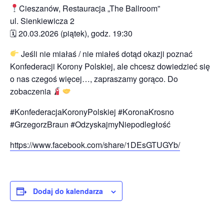
Cieszanów, Restauracja „The Ballroom”
ul. Sienkiewicza 2
🗓 20.03.2026 (piątek), godz. 19:30
Jeśli nie miałaś / nie miałeś dotąd okazji poznać
Konfederacji Korony Polskiej, ale chcesz dowiedzieć się
o nas czegoś więcej…, zapraszamy gorąco. Do
zobaczenia
#KonfederacjaKoronyPolskiej #KoronaKrosno
#GrzegorzBraun #OdzyskajmyNiepodległość
https://www.facebook.com/share/1DEsGTUGYb/
Dodaj do kalendarza