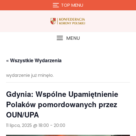
Skip
TOP MENU
to
content
MENU
« Wszystkie Wydarzenia
wydarzenie już minęło.
Gdynia: Wspólne Upamiętnienie
Polaków pomordowanych przez
OUN/UPA
11 lipca, 2025 @ 18:00
-
20:00