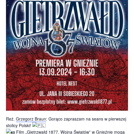
Reż.
Grzegorz Braun
: Gorąco zapraszam na seans w pierwszej
stolicy Polski!
Film „Gietrzwałd 1877. Wojna Światów” w Gnieźnie mogą