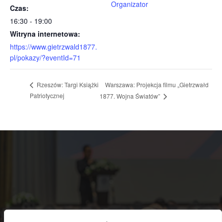
Organizator
Czas:
16:30 - 19:00
Witryna internetowa:
https://www.gietrzwald1877.
pl/pokazy/?eventId=71
Warszawa: Projekcja filmu „Gietrzwałd
Rzeszów: Targi Książki
Patriotycznej
1877. Wojna Światów”