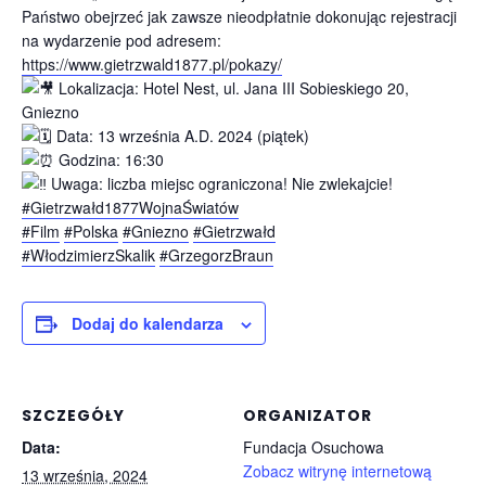
Państwo obejrzeć jak zawsze nieodpłatnie dokonując rejestracji
na wydarzenie pod adresem:
https://www.gietrzwald1877.pl/pokazy/
Lokalizacja: Hotel Nest, ul. Jana III Sobieskiego 20,
Gniezno
Data: 13 września A.D. 2024 (piątek)
Godzina: 16:30
Uwaga: liczba miejsc ograniczona! Nie zwlekajcie!
#Gietrzwałd1877WojnaŚwiatów
#Film
#Polska
#Gniezno
#Gietrzwałd
#WłodzimierzSkalik
#GrzegorzBraun
Dodaj do kalendarza
SZCZEGÓŁY
ORGANIZATOR
Data:
Fundacja Osuchowa
Zobacz witrynę internetową
13 września, 2024