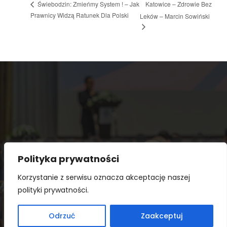
Katowice – Zdrowie Bez
Świebodzin: Zmieńmy System ! – Jak
Prawnicy Widzą Ratunek Dla Polski
Leków – Marcin Sowiński
Polityka prywatności
Korzystanie z serwisu oznacza akceptację naszej
polityki prywatności.
Copyright © 2026 Prawy kalendarz. Powered by
Odrzuć
Zaakceptuj
WordPress