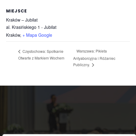
MIEJSCE
Kraków – Jubilat
al. Krasińskiego 1 - Jubilat
Kraków
,
+ Mapa Google
Warszawa: Pikieta
Częstochowa: Spotkanie
Otwarte z Markiem Wochem
Antyaborcyjna i Różaniec
Publiczny.