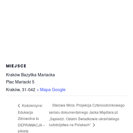
MIEJSCE
Kraków Bazylika Mariacka
Plac Mariacki 5
Kraków
,
31-042
+ Mapa Google
Stalowa Wola: Projekcja Czteroodcinkowego
Kościerzyna:
Edukacja
serialu dokumentalnego Jacka Międlara pt.
Zdrowotna to
„Sąsiedzi. Ostatni Świadkowie ukraińskiego
ludobójstwa na Polakach”
DEPRAWACJA –
pikieta