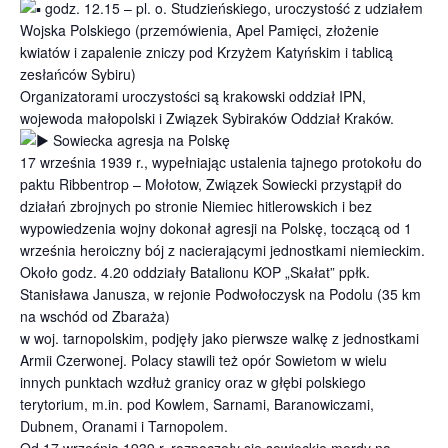
godz. 12.15 – pl. o. Studzieńskiego, uroczystość z udziałem
Wojska Polskiego (przemówienia, Apel Pamięci, złożenie
kwiatów i zapalenie zniczy pod Krzyżem Katyńskim i tablicą
zesłańców Sybiru)
Organizatorami uroczystości są krakowski oddział IPN,
wojewoda małopolski i Związek Sybiraków Oddział Kraków.
Sowiecka agresja na Polskę
17 września 1939 r., wypełniając ustalenia tajnego protokołu do
paktu Ribbentrop – Mołotow, Związek Sowiecki przystąpił do
działań zbrojnych po stronie Niemiec hitlerowskich i bez
wypowiedzenia wojny dokonał agresji na Polskę, toczącą od 1
września heroiczny bój z nacierającymi jednostkami niemieckim.
Około godz. 4.20 oddziały Batalionu KOP „Skałat” ppłk.
Stanisława Janusza, w rejonie Podwołoczysk na Podolu (35 km
na wschód od Zbaraża)
w woj. tarnopolskim, podjęły jako pierwsze walkę z jednostkami
Armii Czerwonej. Polacy stawili też opór Sowietom w wielu
innych punktach wzdłuż granicy oraz w głębi polskiego
terytorium, m.in. pod Kowlem, Sarnami, Baranowiczami,
Dubnem, Oranami i Tarnopolem.