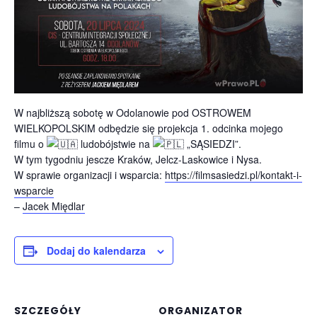
W najbliższą sobotę w Odolanowie pod OSTROWEM
WIELKOPOLSKIM odbędzie się projekcja 1. odcinka mojego
filmu o
ludobójstwie na
„SĄSIEDZI”.
W tym tygodniu jescze Kraków, Jelcz-Laskowice i Nysa.
W sprawie organizacji i wsparcia:
https://filmsasiedzi.pl/kontakt-i-
wsparcie
–
Jacek Międlar
Dodaj do kalendarza
SZCZEGÓŁY
ORGANIZATOR