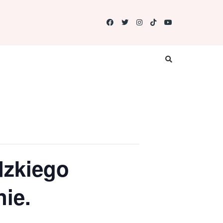
dzkiego
nie.