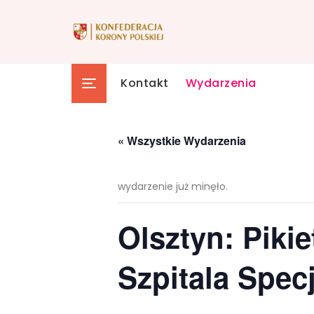
Skip
to
content
Kontakt
Wydarzenia
« Wszystkie Wydarzenia
wydarzenie już minęło.
Olsztyn: Pik
Szpitala Spec