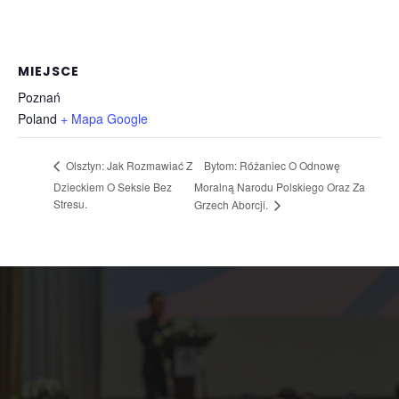
MIEJSCE
Poznań
Poland
+ Mapa Google
Bytom: Różaniec O Odnowę
Olsztyn: Jak Rozmawiać Z
Dzieckiem O Seksie Bez
Moralną Narodu Polskiego Oraz Za
Stresu.
Grzech Aborcji.