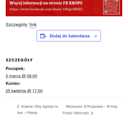
Szczegóły:
link
Dodaj do kalendarza
SZCZEGÓŁY
Początek:
5 marca @ 08:00
Koniec:
25 kwietnia @ 17:00
Warszawa: III Rozprawa – W Imię
Kraków: Stop Agresji na
Iran – Pikieta
Polski I Wolnośći