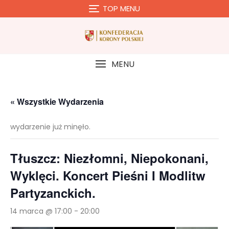
Skip
TOP MENU
to
content
MENU
« Wszystkie Wydarzenia
wydarzenie już minęło.
Tłuszcz: Niezłomni, Niepokonani,
Wyklęci. Koncert Pieśni I Modlitw
Partyzanckich.
14 marca @ 17:00
-
20:00