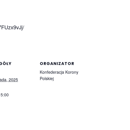
7FUzx9vJj/
GÓŁY
ORGANIZATOR
Konfederacja Korony
Polskiej
pada, 2025
15:00