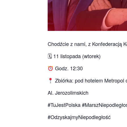
Chodźcie z nami, z Konfederacją 
🗓 11 listopada (wtorek)
Godz. 12:30
Zbiórka: pod hotelem Metropol 
Al. Jerozolimskich
#TuJestPolska #MarszNiepodległo
#OdzyskajmyNiepodległość