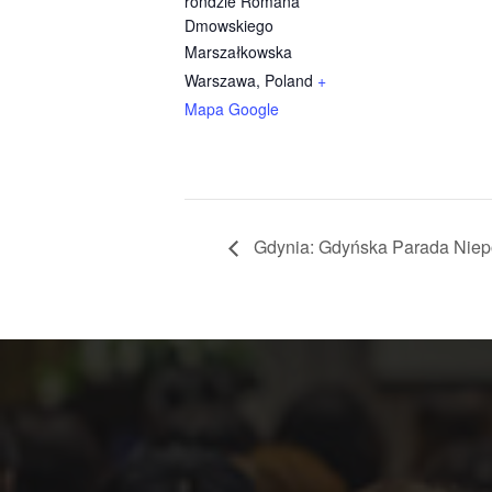
rondzie Romana
Dmowskiego
Marszałkowska
Warszawa
,
Poland
+
Mapa Google
Gdynia: Gdyńska Parada Niepo