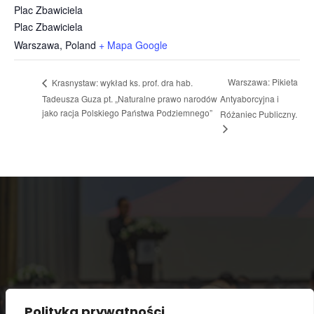
Plac Zbawiciela
Plac Zbawiciela
Warszawa
,
Poland
+ Mapa Google
Warszawa: Pikieta
Krasnystaw: wykład ks. prof. dra hab.
Tadeusza Guza pt. „Naturalne prawo narodów
Antyaborcyjna i
jako racja Polskiego Państwa Podziemnego”
Różaniec Publiczny.
Polityka prywatności