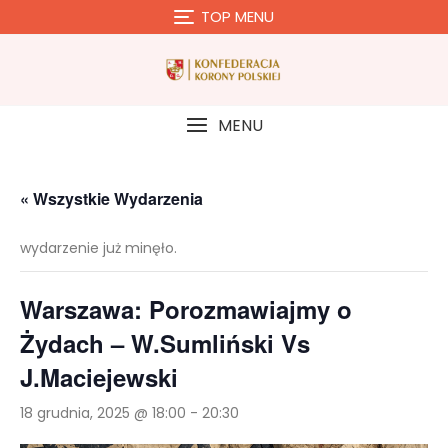
Skip
TOP MENU
to
content
MENU
« Wszystkie Wydarzenia
wydarzenie już minęło.
Warszawa: Porozmawiajmy o
Żydach – W.Sumliński Vs
J.Maciejewski
18 grudnia, 2025 @ 18:00
-
20:30