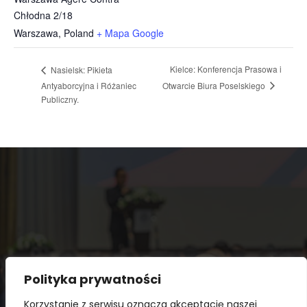
Chłodna 2/18
Warszawa
,
Poland
+ Mapa Google
Kielce: Konferencja Prasowa i
Nasielsk: Pikieta
Otwarcie Biura Poselskiego
Antyaborcyjna i Różaniec
Publiczny.
Polityka prywatności
Korzystanie z serwisu oznacza akceptację naszej