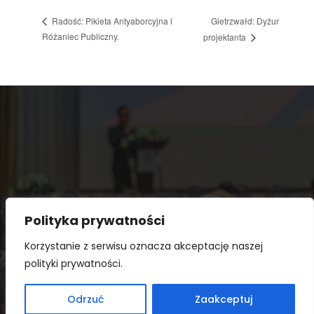
Gietrzwałd: Dyżur
Radość: Pikieta Antyaborcyjna i
Różaniec Publiczny.
projektanta
Polityka prywatności
Korzystanie z serwisu oznacza akceptację naszej
polityki prywatności.
Copyright © 2026 Prawy kalendarz. Powered by
Odrzuć
Zaakceptuj
WordPress