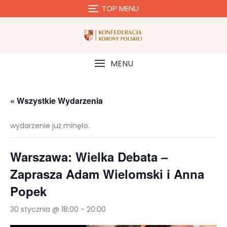
Skip
TOP MENU
to
content
MENU
« Wszystkie Wydarzenia
wydarzenie już minęło.
Warszawa: Wielka Debata –
Zaprasza Adam Wielomski i Anna
Popek
30 stycznia @ 18:00
-
20:00