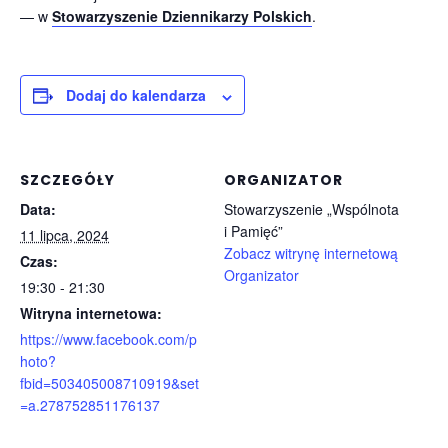
— w
Stowarzyszenie Dziennikarzy Polskich
.
Dodaj do kalendarza
SZCZEGÓŁY
ORGANIZATOR
Data:
Stowarzyszenie „Wspólnota
i Pamięć”
11 lipca, 2024
Zobacz witrynę internetową
Czas:
Organizator
19:30 - 21:30
Witryna internetowa:
https://www.facebook.com/p
hoto?
fbid=503405008710919&set
=a.278752851176137