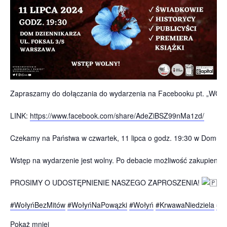
Zapraszamy do dołączania do wydarzenia na Facebooku pt. „WOŁYŃ
LINK:
https://www.facebook.com/share/AdeZiBSZ99nMa1zd/
Czekamy na Państwa w czwartek, 11 lipca o godz. 19:30 w Domu Dzi
Wstęp na wydarzenie jest wolny. Po debacie możliwość zakupienia k
PROSIMY O UDOSTĘPNIENIE NASZEGO ZAPROSZENIA!
#WołyńBezMitów
#WołyńNaPowązki
#Wołyń
#KrwawaNiedziela
#11
Pokaż mniej