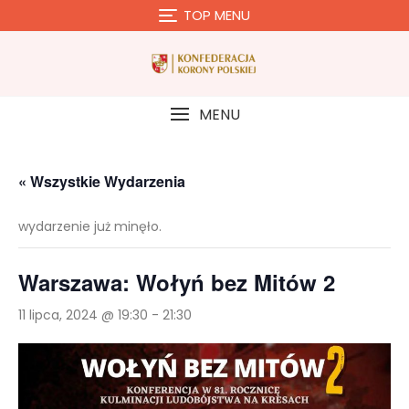
Skip
TOP MENU
to
content
MENU
« Wszystkie Wydarzenia
wydarzenie już minęło.
Warszawa: Wołyń bez Mitów 2
11 lipca, 2024 @ 19:30
-
21:30