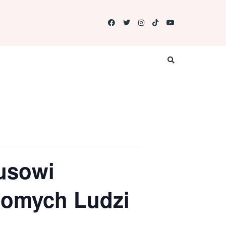
usowi
domych Ludzi