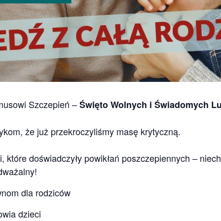
ymusowi Szczepień –
Święto Wolnych i Świadomych Lu
tykom, że już przekroczyliśmy masę krytyczną.
eci, które doświadczyły powikłań poszczepiennych – niec
dważalny!
wnom dla rodziców
wia dzieci