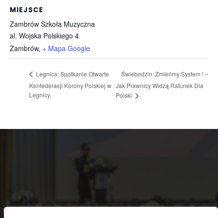
MIEJSCE
Zambrów Szkoła Muzyczna
al. Wojska Polskiego 4
Zambrów
,
+ Mapa Google
Świebodzin: Zmieńmy System ! –
Legnica: Spotkanie Otwarte
Konfederacji Korony Polskiej w
Jak Prawnicy Widzą Ratunek Dla
Legnicy.
Polski