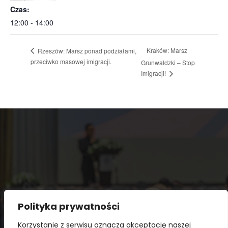
Czas:
12:00 - 14:00
Kraków: Marsz
Rzeszów: Marsz ponad podziałami,
przeciwko masowej imigracji.
Grunwaldzki – Stop
Imigracji!
Polityka prywatności
Korzystanie z serwisu oznacza akceptację naszej