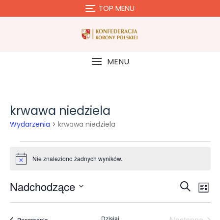
Skip
TOP MENU
to
content
MENU
krwawa niedziela
Wydarzenia
krwawa niedziela
Wydarzenia
Nie znaleziono żadnych wyników.
P
o
w
W
Nadchodzące
W
i
S
L
a
y
y
z
W
d
i
d
o
y
u
d
s
m
Dzisiaj
Następne
Wydarzenia
Poprzednie