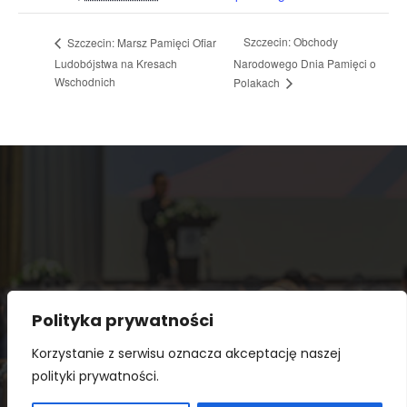
Szczecin: Obchody
Szczecin: Marsz Pamięci Ofiar
Ludobójstwa na Kresach
Narodowego Dnia Pamięci o
Wschodnich
Polakach
Polityka prywatności
Korzystanie z serwisu oznacza akceptację naszej
polityki prywatności.
Copyright © 2026 Prawy kalendarz. Powered by