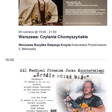
k
a
c
h
20 czerwca @ 15:00
-
21:00
Warszawa: Czytania Chomyszyńskie
Warszawa Bazylika Świętego Krzyża
Krakowskie Przedmieście
3, Warszawa
16:00