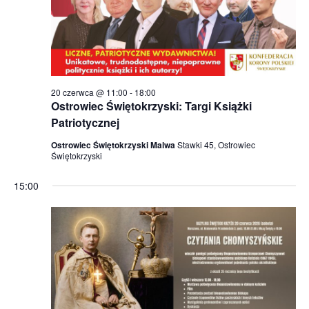
s
z
u
k
i
20 czerwca @ 11:00
-
18:00
Ostrowiec Świętokrzyski: Targi Książki
w
Patriotycznej
a
Ostrowiec Świętokrzyski Malwa
Stawki 45, Ostrowiec
n
Świętokrzyski
i
15:00
u
i
w
i
d
o