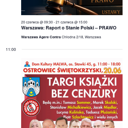
e
t
i
W
ę
a
.
i
N
d
20 czerwca @ 09:30
-
21 czerwca @ 15:00
Warszawa: Raport o Stanie Polski – PRAWO
o
a
k
Warszawa Agere Contra
Chłodna 2/18, Warszawa
w
i
i
11:00
n
g
a
a
w
i
c
g
j
a
a
c
p
j
o
a
w
y