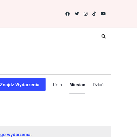
W
Znajdź Wydarzenia
Lista
Miesiąc
Dzień
y
d
a
r
z
e
go wydarzenia
.